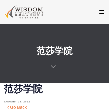
Skip
Skip
links
to
To
primary
na
navigation
Skip
to
content
范莎学院
范莎学院
JANUARY 28, 2022
Go Back