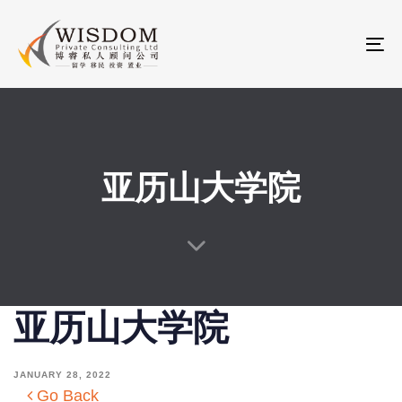
Skip
Skip
links
to
To
primary
na
navigation
Skip
to
content
亚历山大学院
亚历山大学院
JANUARY 28, 2022
Go Back