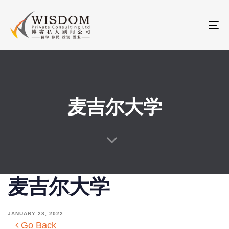
Skip
Skip
links
to
To
primary
na
navigation
Skip
to
content
麦吉尔大学
麦吉尔大学
JANUARY 28, 2022
Go Back