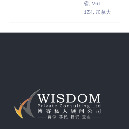
省, V6T
1Z4, 加拿大