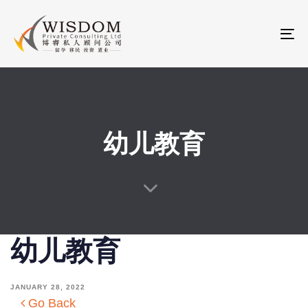
Skip
Skip
links
to
To
primary
na
navigation
Skip
to
content
幼儿教育
幼儿教育
JANUARY 28, 2022
Go Back